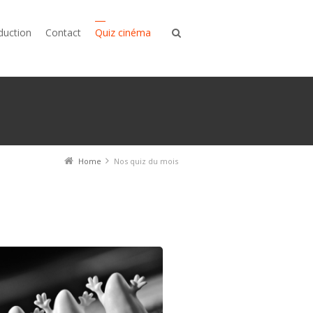
duction
Contact
Quiz cinéma
Home
Nos quiz du mois